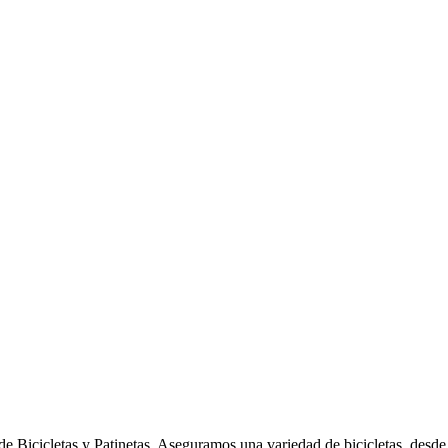
e Bicicletas y Patinetas. Aseguramos una variedad de bicicletas, desde l