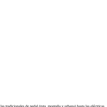
as tradicionales de pedal (ruta, montaña y urbana) hasta las eléctricas