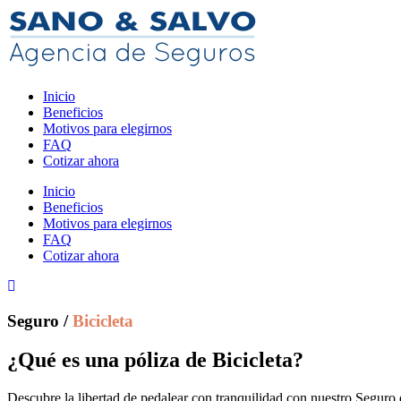
Inicio
Beneficios
Motivos para elegirnos
FAQ
Cotizar ahora
Inicio
Beneficios
Motivos para elegirnos
FAQ
Cotizar ahora
Seguro /
Bicicleta
¿Qué es una póliza de Bicicleta?
Descubre la libertad de pedalear con tranquilidad con nuestro Seguro d