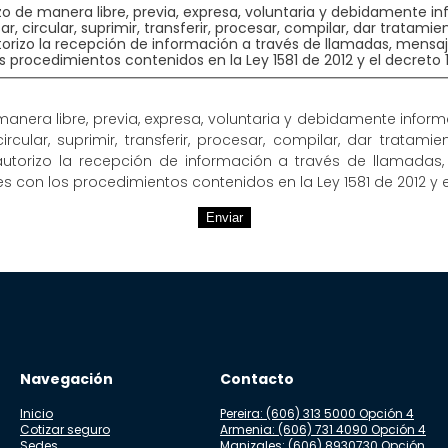
rizo de manera libre, previa, expresa, voluntaria y debidamente
 circular, suprimir, transferir, procesar, compilar, dar tratamie
torizo la recepción de información a través de llamadas, mensaj
 procedimientos contenidos en la Ley 1581 de 2012 y el decreto 1
de manera libre, previa, expresa, voluntaria y debidamente inf
rcular, suprimir, transferir, procesar, compilar, dar tratam
 autorizo la recepción de información a través de llamadas,
s con los procedimientos contenidos en la Ley 1581 de 2012 y el
Enviar
Navegación
Contacto
Inicio
Pereira: (606) 313 5000 Opción 4
Cotizar seguro
Armenia: (606) 731 4090 Opción 4
Sedes
Manizales: (606) 8930730 Opción